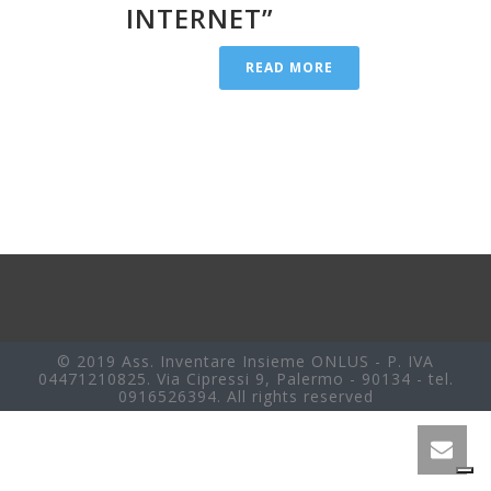
INTERNET”
READ MORE
© 2019 Ass. Inventare Insieme ONLUS - P. IVA
04471210825. Via Cipressi 9, Palermo - 90134 - tel.
0916526394. All rights reserved