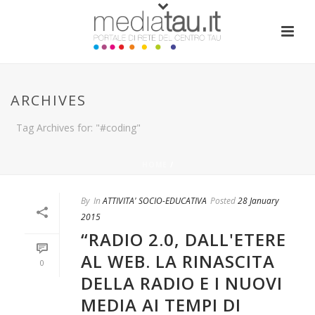
ARCHIVES
Tag Archives for: "#coding"
HOME
/
By
In
ATTIVITA' SOCIO-EDUCATIVA
Posted
28 January
2015
“RADIO 2.0, DALL'ETERE
AL WEB. LA RINASCITA
0
DELLA RADIO E I NUOVI
MEDIA AI TEMPI DI