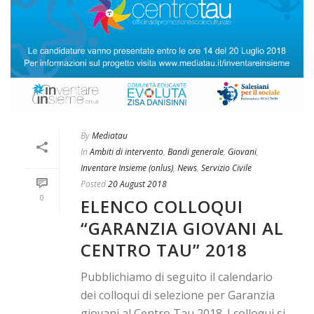
By
Mediatau
In
Ambiti di intervento
,
Bandi generale
,
Giovani
,
Inventare Insieme (onlus)
,
News
,
Servizio Civile
Posted
20 August 2018
0
ELENCO COLLOQUI
“GARANZIA GIOVANI AL
CENTRO TAU” 2018
Pubblichiamo di seguito il calendario
dei colloqui di selezione per Garanzia
giovani al Centro Tau 2018. I colloqui si