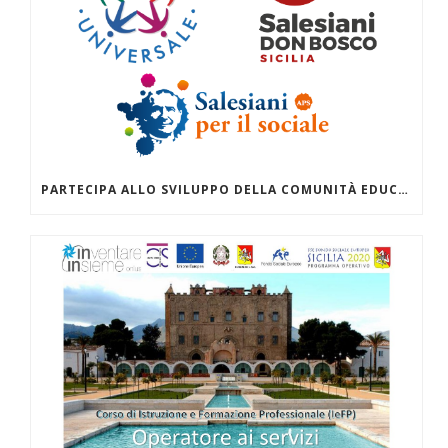
PARTECIPA ALLO SVILUPPO DELLA COMUNITÀ EDUCANTE ZISA DANISINNI SVOLGENDO IL SERVIZIO CIVILE CON “INVENTARE INSIEME (ONLUS)” AL CENTRO TAU