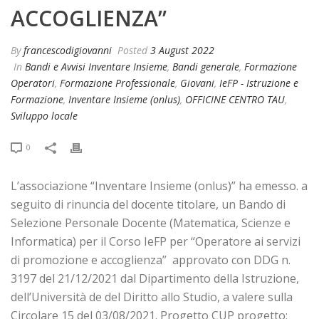
ACCOGLIENZA”
By
francescodigiovanni
Posted
3 August 2022
In
Bandi e Avvisi Inventare Insieme
,
Bandi generale
,
Formazione
Operatori
,
Formazione Professionale
,
Giovani
,
IeFP - Istruzione e
Formazione
,
Inventare Insieme (onlus)
,
OFFICINE CENTRO TAU
,
Sviluppo locale
0
L’associazione “Inventare Insieme (onlus)” ha emesso. a
seguito di rinuncia del docente titolare, un Bando di
Selezione Personale Docente (Matematica, Scienze e
Informatica) per il Corso IeFP per “Operatore ai servizi
di promozione e accoglienza” approvato con DDG n.
3197 del 21/12/2021 dal Dipartimento della Istruzione,
dell’Università de del Diritto allo Studio, a valere sulla
Circolare 15 del 03/08/2021. Progetto CUP progetto: