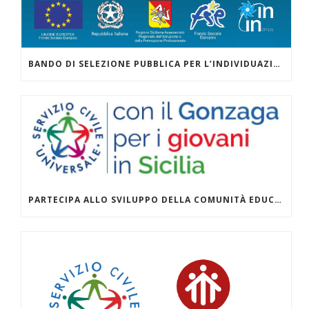
BANDO DI SELEZIONE PUBBLICA PER L’INDIVIDUAZIONE DI PERSONALE ESTERNO (DOCENTI) DA INCARICARE NELL’AMBITO DEL PROGETTO “VERDATTIVO” – AVVISO 19/2018 DEL DIPARTIMENTO DELLA FAMIGLIA E DELLE POLITICHE SOCIALI
PARTECIPA ALLO SVILUPPO DELLA COMUNITÀ EDUCANTE ZISA DANISINNI SVOLGENDO IL SERVIZIO CIVILE CON LA COOPERATIVA AL AZIS AL CENTRO CRESCERE A DANISINNI