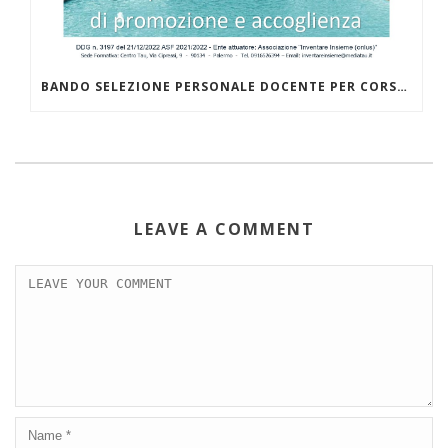
BANDO SELEZIONE PERSONALE DOCENTE PER CORSO IEFP PER “OPERATORE AI SERVIZI DI PROMOZIONE E ACCOGLIENZA”
LEAVE A COMMENT