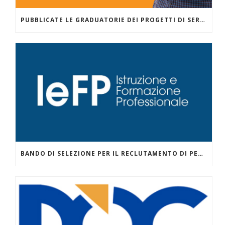
PUBBLICATE LE GRADUATORIE DEI PROGETTI DI SERVIZIO CIVILE PER LA COMUNITÀ EDUCANTE EVOLUTA ZISA DANISINNI GESTITI DALLA COOPERATIVA SOCIALE AL AZIS NELL’AMBITO DEL PROGETTO PRESENTATO CON GONZAGA CAMPUS – PALERMO.
BANDO DI SELEZIONE PER IL RECLUTAMENTO DI PERSONALE DOCENTE ESTERNO DA IMPEGNARE CON CONTRATTO TEMPORANEO NEI I CORSI DI ISTRUZIONE E FORMAZIONE PROFESSIONALE – IEFP PER L’ANNO SCOLASTICO FORMATIVO 2026/2027