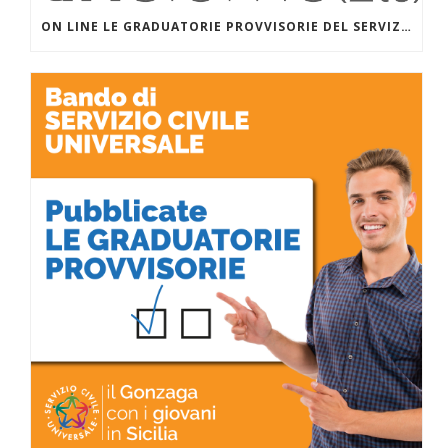
ON LINE LE GRADUATORIE PROVVISORIE DEL SERVIZIO CIVILE UNIVERSALE PER I PROGETTI DI INVENTARE INSIEME (ETS) CON SALESIANI PER IL SOCIALE