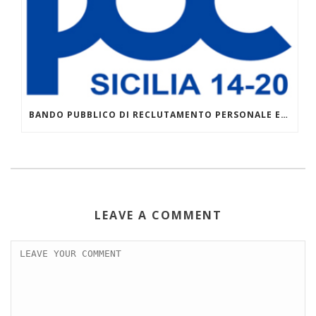
BANDO PUBBLICO DI RECLUTAMENTO PERSONALE ESTERNO – DOCENTI – AVVISO 1/2026 POC 2014-2020 PER LA COSTITUZIONE CATALOGO REGIONALE DELL’OFFERTA FORMATIVA
LEAVE A COMMENT