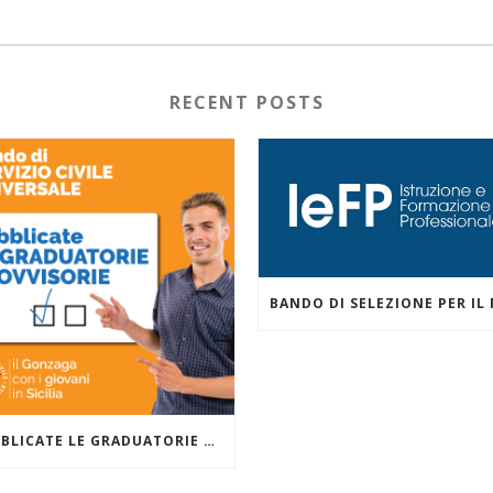
RECENT POSTS
PUBBLICATE LE GRADUATORIE DEI PROGETTI DI SERVIZIO CIVILE PER LA COMUNITÀ EDUCANTE EVOLUTA ZISA DANISINNI GESTITI DALLA COOPERATIVA SOCIALE AL AZIS NELL’AMBITO DEL PROGETTO PRESENTATO CON GONZAGA CAMPUS – PALERMO.