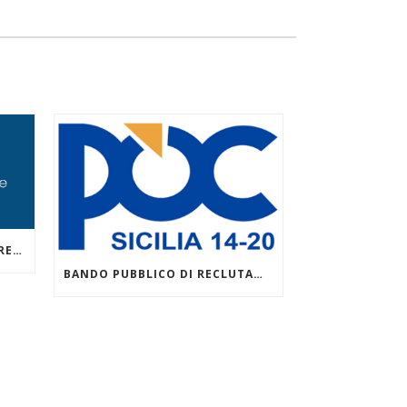
BANDO DI SELEZIONE PER IL RECLUTAMENTO DI PERSONALE DOCENTE ESTERNO DA IMPEGNARE CON CONTRATTO TEMPORANEO NEI I CORSI DI ISTRUZIONE E FORMAZIONE PROFESSIONALE – IEFP PER L’ANNO SCOLASTICO FORMATIVO 2026/2027
BANDO PUBBLICO DI RECLUTAMENTO PERSONALE ESTERNO – DOCENTI – AVVISO 1/2026 POC 2014-2020 PER LA COSTITUZIONE CATALOGO REGIONALE DELL’OFFERTA FORMATIVA