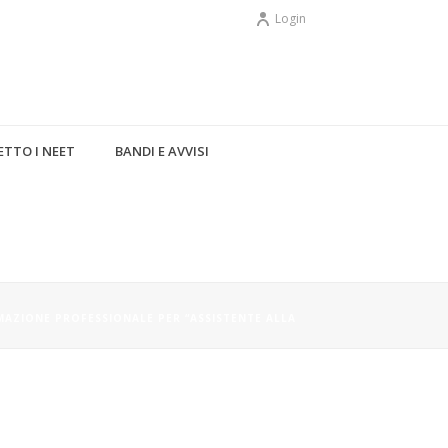
Login
TTO I NEET
BANDI E AVVISI
 DOCENTE PER IL CORSO DI
DUCATIVA” – PROGRAMMA
MAZIONE PROFESSIONALE PER “ASSISTENTE ALLA