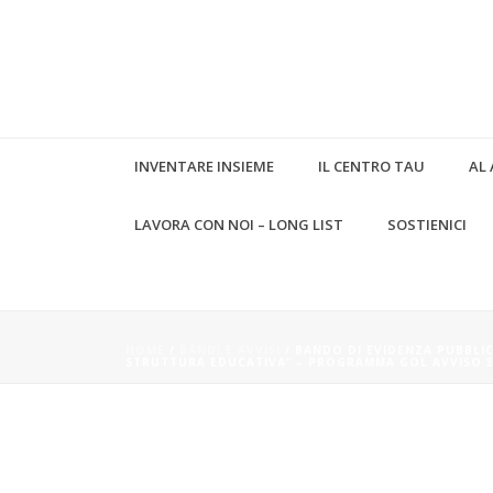
INVENTARE INSIEME
IL CENTRO TAU
AL 
LAVORA CON NOI – LONG LIST
SOSTIENICI
BANDO DI EVIDENZA PUBBLIC
FORMAZIONE PROFESSIONALE
GOL AVVISO 3
HOME
/
BANDI E AVVISI
/ BANDO DI EVIDENZA PUBBLI
STRUTTURA EDUCATIVA” – PROGRAMMA GOL AVVISO 