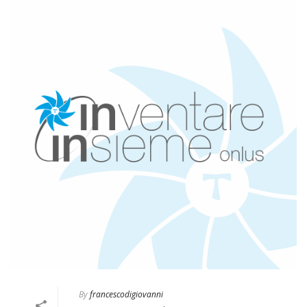
By
francescodigiovanni