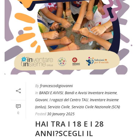
By
francescodigiovanni
In
BANDI E AVVISI
,
Bandi e Avvisi Inventare Insieme
,
Giovani
,
I ragazzi del Centro TAU
,
Inventare Insieme
(onlus)
,
Servizio Civile
,
Servizio Civile Nazionale (SCN)
0
Posted
30 January 2025
HAI TRA I 18 E I 28
ANNI?SCEGLI IL