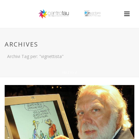
ARCHIVES
Archivi Tag per: "vignettista"
INIZIO
/