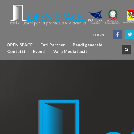
LOGIN
OPEN SPACE
Enti Partner
Bandi generale
Contatti
Eventi
Vai a Mediatau.it