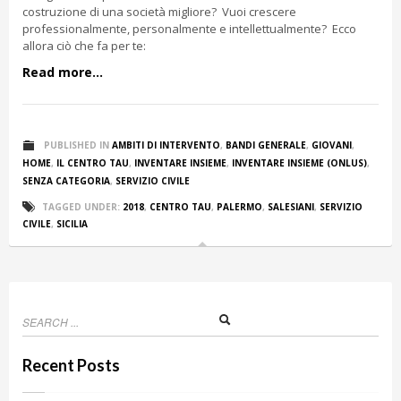
costruzione di una società migliore? Vuoi crescere
professionalmente, personalmente e intellettualmente? Ecco
allora ciò che fa per te:
Read more...
PUBLISHED IN
AMBITI DI INTERVENTO
,
BANDI GENERALE
,
GIOVANI
,
HOME
,
IL CENTRO TAU
,
INVENTARE INSIEME
,
INVENTARE INSIEME (ONLUS)
,
SENZA CATEGORIA
,
SERVIZIO CIVILE
TAGGED UNDER:
2018
,
CENTRO TAU
,
PALERMO
,
SALESIANI
,
SERVIZIO
CIVILE
,
SICILIA
Recent Posts