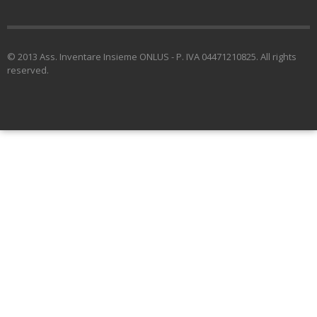
© 2013 Ass. Inventare Insieme ONLUS - P. IVA 04471210825. All rights
reserved.