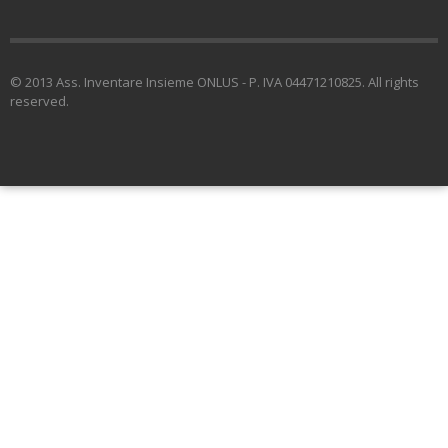
© 2013 Ass. Inventare Insieme ONLUS - P. IVA 04471210825. All rights
reserved.