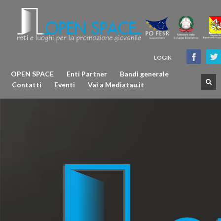
LOGIN
OPEN SPACE
Enti Partner
Bandi generale
Contatti
Eventi
Vai a Mediatau.it