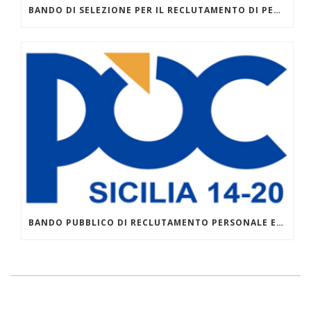
BANDO DI SELEZIONE PER IL RECLUTAMENTO DI PERSONALE DOCENTE ESTERNO DA IMPEGNARE CON CONTRATTO TEMPORANEO NEI I CORSI DI ISTRUZIONE E FORMAZIONE PROFESSIONALE – IEFP PER L’ANNO SCOLASTICO FORMATIVO 2026/2027
BANDO PUBBLICO DI RECLUTAMENTO PERSONALE ESTERNO – DOCENTI – AVVISO 1/2026 POC 2014-2020 PER LA COSTITUZIONE CATALOGO REGIONALE DELL’OFFERTA FORMATIVA