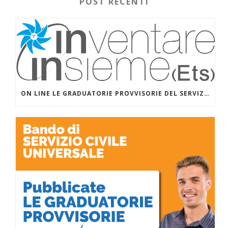
POST RECENTI
ON LINE LE GRADUATORIE PROVVISORIE DEL SERVIZIO CIVILE UNIVERSALE PER I PROGETTI DI INVENTARE INSIEME (ETS) CON SALESIANI PER IL SOCIALE