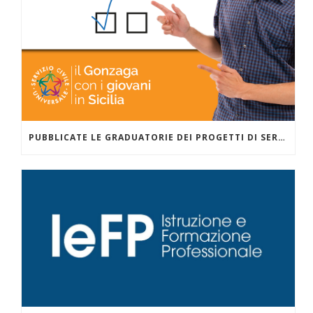
PUBBLICATE LE GRADUATORIE DEI PROGETTI DI SERVIZIO CIVILE PER LA COMUNITÀ EDUCANTE EVOLUTA ZISA DANISINNI GESTITI DALLA COOPERATIVA SOCIALE AL AZIS NELL’AMBITO DEL PROGETTO PRESENTATO CON GONZAGA CAMPUS – PALERMO.