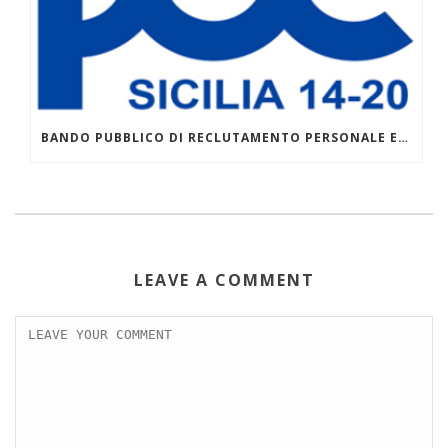
BANDO PUBBLICO DI RECLUTAMENTO PERSONALE ESTERNO – DOCENTI – AVVISO 1/2026 POC 2014-2020 PER LA COSTITUZIONE CATALOGO REGIONALE DELL’OFFERTA FORMATIVA
LEAVE A COMMENT