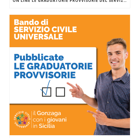
ON LINE LE GRADUATORIE PROVVISORIE DEL SERVIZIO CIVILE UNIVERSALE PER I PROGETTI DI INVENTARE INSIEME (ETS) CON SALESIANI PER IL SOCIALE