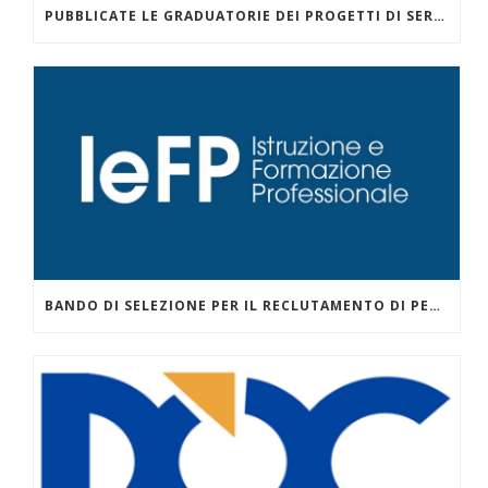
PUBBLICATE LE GRADUATORIE DEI PROGETTI DI SERVIZIO CIVILE PER LA COMUNITÀ EDUCANTE EVOLUTA ZISA DANISINNI GESTITI DALLA COOPERATIVA SOCIALE AL AZIS NELL’AMBITO DEL PROGETTO PRESENTATO CON GONZAGA CAMPUS – PALERMO.
BANDO DI SELEZIONE PER IL RECLUTAMENTO DI PERSONALE DOCENTE ESTERNO DA IMPEGNARE CON CONTRATTO TEMPORANEO NEI I CORSI DI ISTRUZIONE E FORMAZIONE PROFESSIONALE – IEFP PER L’ANNO SCOLASTICO FORMATIVO 2026/2027