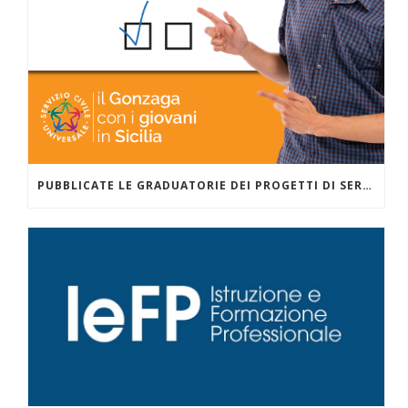
PUBBLICATE LE GRADUATORIE DEI PROGETTI DI SERVIZIO CIVILE PER LA COMUNITÀ EDUCANTE EVOLUTA ZISA DANISINNI GESTITI DALLA COOPERATIVA SOCIALE AL AZIS NELL’AMBITO DEL PROGETTO PRESENTATO CON GONZAGA CAMPUS – PALERMO.