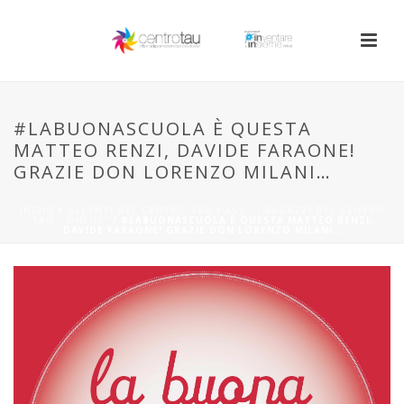
#LABUONASCUOLA È QUESTA
MATTEO RENZI, DAVIDE FARAONE!
GRAZIE DON LORENZO MILANI…
INIZIO
/
GLI ENTI DEL CENTRO TAU
/
ASS. "I RAGAZZI DEL CENTRO
TAU - ONLUS"
/ #LABUONASCUOLA È QUESTA MATTEO RENZI,
DAVIDE FARAONE! GRAZIE DON LORENZO MILANI…