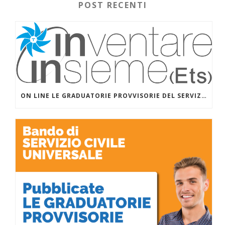
POST RECENTI
ON LINE LE GRADUATORIE PROVVISORIE DEL SERVIZIO CIVILE UNIVERSALE PER I PROGETTI DI INVENTARE INSIEME (ETS) CON SALESIANI PER IL SOCIALE