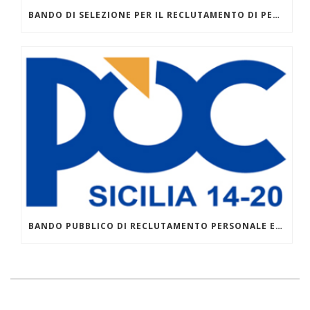
BANDO DI SELEZIONE PER IL RECLUTAMENTO DI PERSONALE DOCENTE ESTERNO DA IMPEGNARE CON CONTRATTO TEMPORANEO NEI I CORSI DI ISTRUZIONE E FORMAZIONE PROFESSIONALE – IEFP PER L’ANNO SCOLASTICO FORMATIVO 2026/2027
BANDO PUBBLICO DI RECLUTAMENTO PERSONALE ESTERNO – DOCENTI – AVVISO 1/2026 POC 2014-2020 PER LA COSTITUZIONE CATALOGO REGIONALE DELL’OFFERTA FORMATIVA