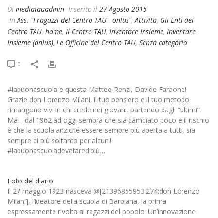
Di
mediatauadmin
Inserito il
27 Agosto 2015
In
Ass. "I ragazzi del Centro TAU - onlus"
,
Attività
,
Gli Enti del
Centro TAU
,
home
,
Il Centro TAU
,
Inventare Insieme
,
Inventare
Insieme (onlus)
,
Le Officine del Centro TAU
,
Senza categoria
0
#labuonascuola è questa Matteo Renzi, Davide Faraone!
Grazie don Lorenzo Milani, il tuo pensiero e il tuo metodo
rimangono vivi in chi crede nei giovani, partendo dagli “ultimi”.
Ma… dal 1962 ad oggi sembra che sia cambiato poco e il rischio
è che la scuola anziché essere sempre più aperta a tutti, sia
sempre di più soltanto per alcuni!
#labuonascuoladevefaredipiù…
Foto del diario
Il 27 maggio 1923 nasceva @[21396855953:274:don Lorenzo
Milani], l’ideatore della scuola di Barbiana, la prima
espressamente rivolta ai ragazzi del popolo. Un’innovazione