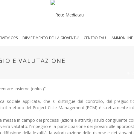
IVITA’ OPS
DIPARTIMENTO DELLA GIOVENTU’
CENTRO TAU
IAMMONLINE
GIO E VALUTAZIONE
INI
ventare Insieme (onlus)”
ca sociale applicata, che si distingue dal controllo, dal pregiudiz
ndo il metodo del Project Cicle Management (PCM) è strettamente in
a messa in campo dei processi (azioni e attività) risulti congruente con
lare verrà valutato: l’impegno e la partecipazione dei giovani alle aporpo
a diffusione della legalità, la valorizzazione delle risorse e dei giovani