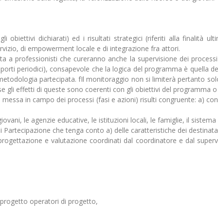
gli obiettivi dichiarati) ed i risultati strategici (riferiti alla finalità
ervizio, di empowerment locale e di integrazione fra attori.
ata a professionisti che cureranno anche la supervisione dei processi a
porti periodici), consapevole che la logica del programma è quella dell
odologia partecipata. fIl monitoraggio non si limiterà pertanto solo a
e gli effetti di queste sono coerenti con gli obiettivi del programma o
 messa in campo dei processi (fasi e azioni) risulti congruente: a) con 
vani, le agenzie educative, le istituzioni locali, le famiglie, il sistema
artecipazione che tenga conto a) delle caratteristiche dei destinatar
ogettazione e valutazione coordinati dal coordinatore e dal superviso
i progetto operatori di progetto,