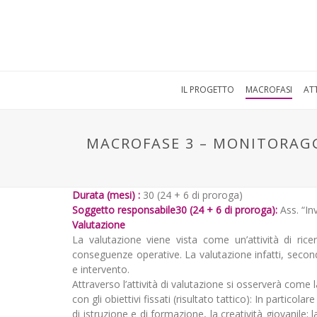
IL PROGETTO
MACROFASI
ATT
MACROFASE 3 – MONITORAG
Durata (mesi) :
30 (24 + 6 di proroga)
Soggetto responsabile30 (24 + 6 di proroga):
Ass. “In
Valutazione
La valutazione viene vista come un’attività di ricer
conseguenze operative. La valutazione infatti, seco
e intervento.
Attraverso l’attività di valutazione si osserverà come l
con gli obiettivi fissati (risultato tattico): In partico
di istruzione e di formazione, la creatività giovanile; l