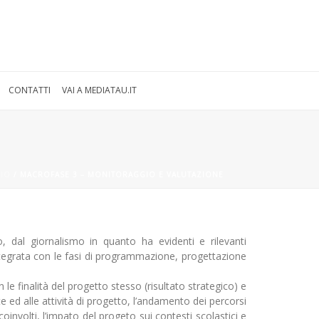
CONTATTI
VAI A MEDIATAU.IT
ZIO
/
MACROFASE 3 – MONITORAGGIO E VALUTAZIONE
io, dal giornalismo in quanto ha evidenti e rilevanti
tegrata con le fasi di programmazione, progettazione
 le finalità del progetto stesso (risultato strategico) e
ste ed alle attività di progetto, l’andamento dei percorsi
 coinvolti, l’impato del progeto sui contesti scolastici e