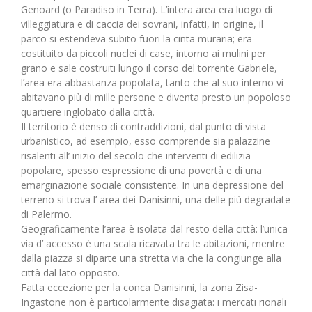
Genoard (o Paradiso in Terra). L’intera area era luogo di
villeggiatura e di caccia dei sovrani, infatti, in origine, il
parco si estendeva subito fuori la cinta muraria; era
costituito da piccoli nuclei di case, intorno ai mulini per
grano e sale costruiti lungo il corso del torrente Gabriele,
l’area era abbastanza popolata, tanto che al suo interno vi
abitavano più di mille persone e diventa presto un popoloso
quartiere inglobato dalla città.
Il territorio è denso di contraddizioni, dal punto di vista
urbanistico, ad esempio, esso comprende sia palazzine
risalenti all’ inizio del secolo che interventi di edilizia
popolare, spesso espressione di una povertà e di una
emarginazione sociale consistente. In una depressione del
terreno si trova l’ area dei Danisinni, una delle più degradate
di Palermo.
Geograficamente l’area è isolata dal resto della città: l’unica
via d’ accesso è una scala ricavata tra le abitazioni, mentre
dalla piazza si diparte una stretta via che la congiunge alla
città dal lato opposto.
Fatta eccezione per la conca Danisinni, la zona Zisa-
Ingastone non è particolarmente disagiata: i mercati rionali