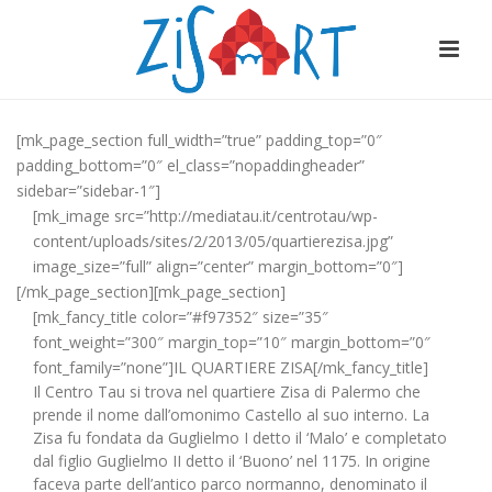
[mk_page_section full_width=”true” padding_top=”0″
padding_bottom=”0″ el_class=”nopaddingheader”
sidebar=”sidebar-1″]
[mk_image src=”http://mediatau.it/centrotau/wp-
content/uploads/sites/2/2013/05/quartierezisa.jpg”
image_size=”full” align=”center” margin_bottom=”0″]
[/mk_page_section][mk_page_section]
[mk_fancy_title color=”#f97352″ size=”35″
font_weight=”300″ margin_top=”10″ margin_bottom=”0″
font_family=”none”]IL QUARTIERE ZISA[/mk_fancy_title]
Il Centro Tau si trova nel quartiere Zisa di Palermo che
prende il nome dall’omonimo Castello al suo interno. La
Zisa fu fondata da Guglielmo I detto il ‘Malo’ e completato
dal figlio Guglielmo II detto il ‘Buono’ nel 1175. In origine
faceva parte dell’antico parco normanno, denominato il