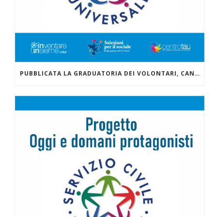
PUBBLICATA LA GRADUATORIA DEI VOLONTARI, CANDIDATI PER IL PROGETTO CONTENUTO NEL BANDO PER LA SELEZIONE DI OPERATORI VOLONTARI DEL SERVIZIO CIVILE UNIVERSALE “OGGI E DOMANI PROTAGONISTI”