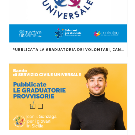
PUBBLICATA LA GRADUATORIA DEI VOLONTARI, CANDIDATI PER IL PROGETTO CONTENUTO NEL BANDO PER LA SELEZIONE DI OPERATORI VOLONTARI DEL SERVIZIO CIVILE UNIVERSALE “OGGI E DOMANI PROTAGONISTI”