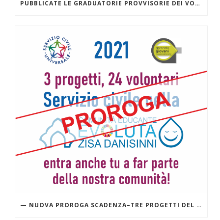
PUBBLICATE LE GRADUATORIE PROVVISORIE DEI VOLONTARI, CANDIDATI PER I PROGETTI CONTENUTI NEL BANDO PER LA SELEZIONE DI OPERATORI VOLONTARI DEL SERVIZIO CIVILE UNIVERSALE “ANIMARE EDUCANDO” E “CITTADINI CREATTIVI”
— NUOVA PROROGA SCADENZA–TRE PROGETTI DEL SERVIZIO CIVILE PER LA COMUNITÀ EDUCANTE EVOLUTA ZISA DANISINNI