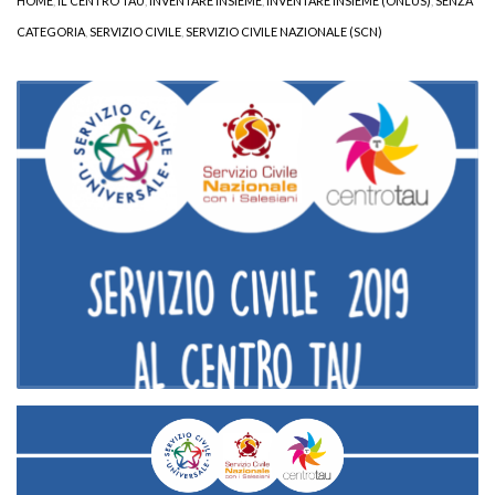
HOME
,
IL CENTRO TAU
,
INVENTARE INSIEME
,
INVENTARE INSIEME (ONLUS)
,
SENZA
CATEGORIA
,
SERVIZIO CIVILE
,
SERVIZIO CIVILE NAZIONALE (SCN)