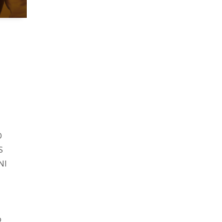
O
S
NI
o