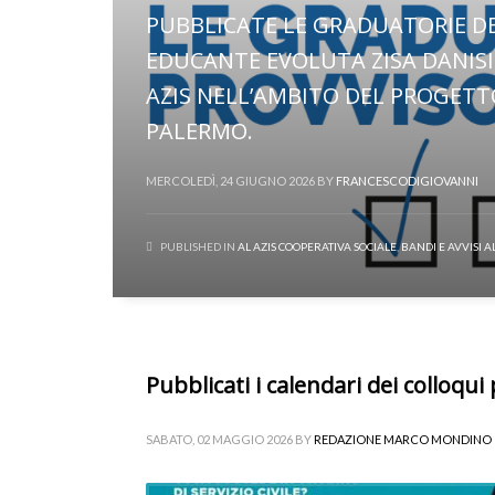
PUBBLICATE LE GRADUATORIE DEI
EDUCANTE EVOLUTA ZISA DANISI
AZIS NELL’AMBITO DEL PROGET
PALERMO.
MERCOLEDÌ, 24 GIUGNO 2026
BY
FRANCESCODIGIOVANNI
PUBLISHED IN
AL AZIS COOPERATIVA SOCIALE
,
BANDI E AVVISI AL
Pubblicati i calendari dei colloqui p
SABATO, 02 MAGGIO 2026
BY
REDAZIONE MARCO MONDINO