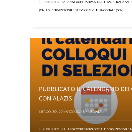
PUBLISHED IN
AL AZIS COOPERATIVA SOCIALE
,
ASS. "I RAGAZZI 
(ONLUS)
,
SERVIZIO CIVILE
,
SERVIZIO CIVILE NAZIONALE (SCN)
PUBBLICATO IL CALENDARIO DEI C
CON ALAZIS
MERCOLEDÌ, 20 MARZO 2024
BY
MEDIATAU
PUBLISHED IN
AL AZIS COOPERATIVA SOCIALE
,
SERVIZIO CIVILE 