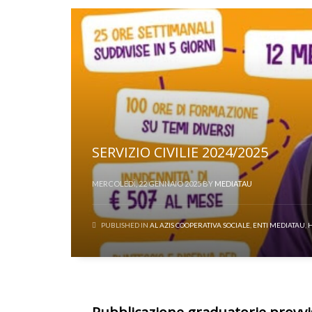
SERVIZIO CIVILIE 2024/2025
MERCOLEDÌ, 22 GENNAIO 2025
BY
MEDIATAU
PUBLISHED IN
AL AZIS COOPERATIVA SOCIALE
,
ENTI MEDIATAU
,