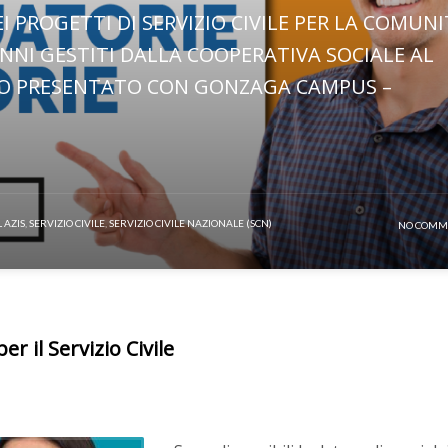
 PROGETTI DI SERVIZIO CIVILE PER LA COMUN
NNI GESTITI DALLA COOPERATIVA SOCIALE AL
TO PRESENTATO CON GONZAGA CAMPUS –
 AZIS
,
SERVIZIO CIVILE
,
SERVIZIO CIVILE NAZIONALE (SCN)
NO COMM
er il Servizio Civile