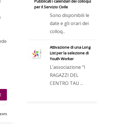
i
Pubblicati i calendari dei colloqui
per il Servizio Civile
Sono disponibili le
a
date e gli orari dei
colloq...
ede
Attivazione di una Long
List per la selezione di
Youth Worker
L’associazione “I
RAGAZZI DEL
CENTRO TAU ...
E
ENTS