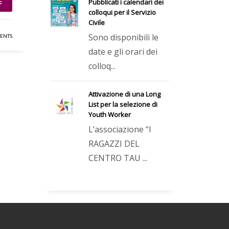
E
Pubblicati i calendari dei
colloqui per il Servizio
Civile
Sono disponibili le
ENTS
date e gli orari dei
colloq...
Attivazione di una Long
List per la selezione di
Youth Worker
L’associazione “I
RAGAZZI DEL
CENTRO TAU ...