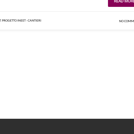
READ MOR
T
,
PROGETTO INEET - CANTIERI
NO COMM