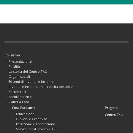
Chi siamo
Presentazione
Finalità
La storia del Centro TAU
Organi sociali
30 anni di Inventare Insieme
Inventare insieme una crescita possibile
Sostenitori
Archivio articoli
Galleria Foto
Cosa Facciamo
Progetti
Educazione
Centro Tau
Giovani e Creatività
Istruzione e Formazione
Servizi per il Lavoro – APL