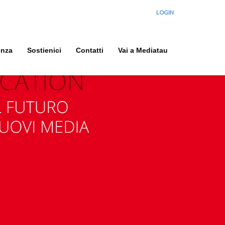
LOGIN
enza
Sostienici
Contatti
Vai a Mediatau