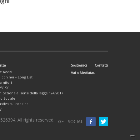
ogni
à
enza
Sostienici
Contatti
e Avvisi
Vai a Mediatau
 con noi – Long List
ornitori
31/01
cazione ai sensi della legge 124/2017
io Sociale
ativa sui cookies
y
26394. All rights reserved.
GET SOCIAL