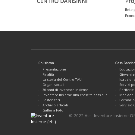
CENTRO DANISINNI
Prog
Rete 
Econo
Chi siamo
Cosa Facci
Presentazione
Educazio
Finalità
Giovani e
La storia del Centro TAU
Istruzion
Organi sociali
Servizi pe
30 anni di Inventare Insieme
Periferie
Inventare insieme una crescita possibile
Mediaedu
Sostenitori
Formazio
Archivio articoli
Servizio 
Galleria Foto
© 2022 Ass. Inventare Insieme ONL