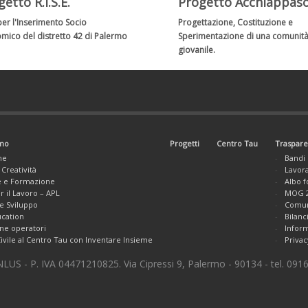
etto R.I.S.E.
Progetto Acchiappas
per l'Inserimento Socio
Progettazione, Costituzione e
mico del distretto 42 di Palermo
Sperimentazione di una comunit
giovanile.
amo
Progetti
Centro Tau
Traspar
ne
Bandi 
 Creatività
Lavora
e e Formazione
Albo f
r il Lavoro – APL
MOG 2
 e Sviluppo
Comuni
cation
Bilanc
ne operatori
Inform
Civile al Centro Tau con Inventare Insieme
Privac
US - P. IVA 04471210825. Via Cipressi 9, Palermo - 90134 - tel. 09165