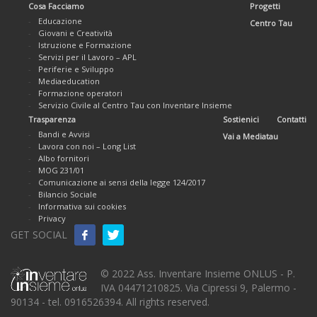
Cosa Facciamo
Progetti
Educazione
Centro Tau
Giovani e Creatività
Istruzione e Formazione
Servizi per il Lavoro – APL
Periferie e Sviluppo
Mediaeducation
Formazione operatori
Servizio Civile al Centro Tau con Inventare Insieme
Trasparenza
Sostienici
Contatti
Bandi e Avvisi
Vai a Mediatau
Lavora con noi – Long List
Albo fornitori
MOG 231/01
Comunicazione ai sensi della legge 124/2017
Bilancio Sociale
Informativa sui cookies
Privacy
GET SOCIAL
© 2022 Ass. Inventare Insieme ONLUS - P.
IVA 04471210825. Via Cipressi 9, Palermo -
90134 - tel. 0916526394. All rights reserved.