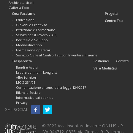
Archivio articoli
Galleria Foto
Cosa Facciamo
Progetti
Educazione
Centro Tau
Giovani e Creatività
Istruzione e Formazione
Servizi per il Lavoro – APL
Periferie e Sviluppo
Mediaeducation
Formazione operatori
Servizio Civile al Centro Tau con Inventare Insieme
Trasparenza
Sostienici
Contatti
Bandi e Avvisi
Vai a Mediatau
Lavora con noi – Long List
Albo fornitori
MOG 231/01
Comunicazione ai sensi della legge 124/2017
Bilancio Sociale
Informativa sui cookies
Privacy
GET SOCIAL
© 2022 Ass. Inventare Insieme ONLUS - P.
IVA 04471210825. Via Cipressi 9, Palermo -