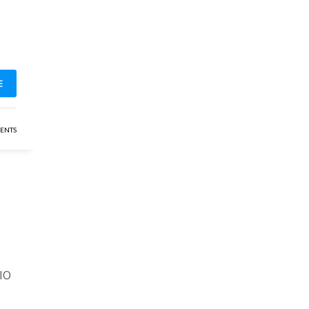
E
ENTS
RIO