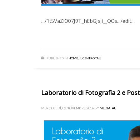
…/1t5VaZlO07J9T_hEbGJsji__QOs…/edit…
PUBLISHED IN
HOME
,
IL CENTRO TAU
Laboratorio di Fotografia 2 e Po
MERCOLEDÌ, 02 NOVEMBRE 2016
BY
MEDIATAU