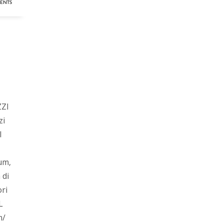
ENTS
ZI
zi
l
um,
 di
ori
L
m/