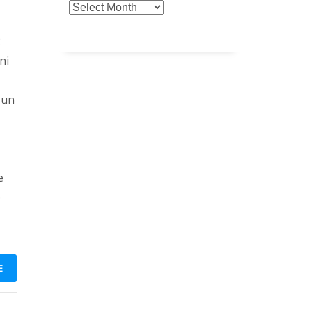
2
ni
 un
e
e
E