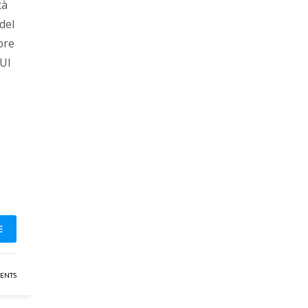
tà
 del
bre
UI
E
ENTS