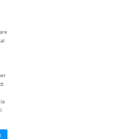
tare
al
per
di
ia
l
E