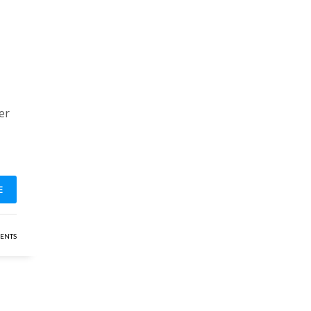
er
E
ENTS