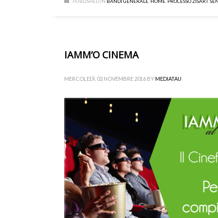
PUBLISHED IN
BANDI GENERALE
,
HOME
,
PROCESSO ZISART
,
SE
IAMM’O CINEMA
MERCOLEDÌ, 02 NOVEMBRE 2016
BY
MEDIATAU