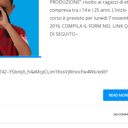
PRODUZIONE” rivolto ai ragazzi di e
compresa tra i 14 e i 25 anni. L’inizio
corso è previsto per lunedì 7 novem
2016. COMPILA IL FORM NEL LINK Q
DI SEGUITO–
LlP242–Y5bmJX_h4aMcpCLim1KssVjWnocFw4Wk/edit?
READ MOR
NO COMM