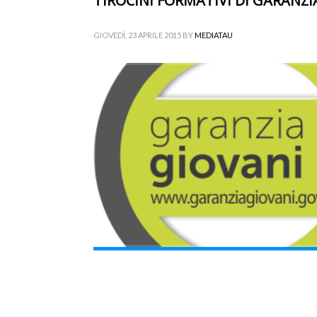
TIROCINI FORMATIVI DI GARANZI
GIOVEDÌ, 23 APRILE 2015
BY
MEDIATAU