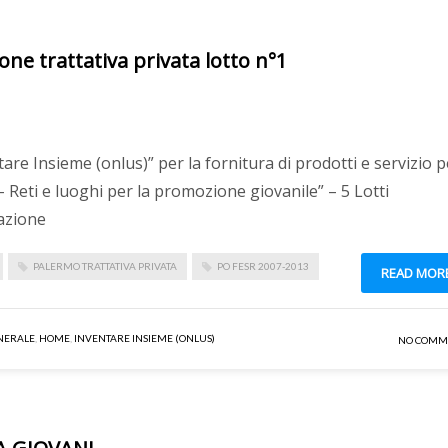
one trattativa privata lotto n°1
tare Insieme (onlus)” per la fornitura di prodotti e servizio p
 Reti e luoghi per la promozione giovanile” – 5 Lotti
cazione
PALERMO TRATTATIVA PRIVATA
PO FESR 2007-2013
READ MOR
NERALE
,
HOME
,
INVENTARE INSIEME (ONLUS)
NO COMM