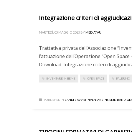
Integrazione criteri di aggiudicazi
MARTEDÌ, 05 MAGGIO 2015
BY
MEDIATAU
Trattativa privata dell’Associazione “Inven
l’attuazione dell’Operazione “Open Space –
Download: Integrazione criteri di aggiudi
INVENTARE INSIEME
OPEN SPACE
PALERMO
PUBLISHED IN
BANDI E AVVISI INVENTARE INSIEME
,
BANDI GE