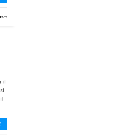
ENTS
 il
si
il
E