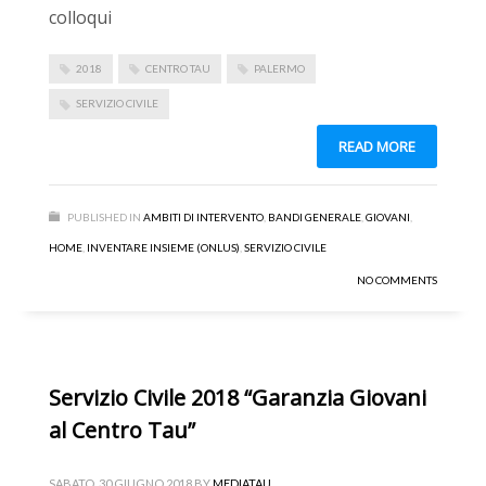
colloqui
2018
CENTRO TAU
PALERMO
SERVIZIO CIVILE
READ MORE
PUBLISHED IN
AMBITI DI INTERVENTO
,
BANDI GENERALE
,
GIOVANI
,
HOME
,
INVENTARE INSIEME (ONLUS)
,
SERVIZIO CIVILE
NO COMMENTS
Servizio Civile 2018 “Garanzia Giovani
al Centro Tau”
SABATO, 30 GIUGNO 2018
BY
MEDIATAU