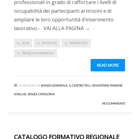
professionali in grado di rafforzare i livelli di
occupabilità dei partecipanti ai tirocini e di
ampliare le loro opportunità d’inserimento
lavorativo.- . VAI ALLA PAGINA → :
2018
AVVISO 22
CENTRO TAU
TIROECINI FORMATIVI
READ MORE
PUBLISHED IN
BANDI GENERALE
,
IL CENTRO TAU
,
INVENTARE INSIEME
(ONLUS)
,
SENZA CATEGORIA
NO COMMENTS
CATALOGO FORMATIVO REGIONALE