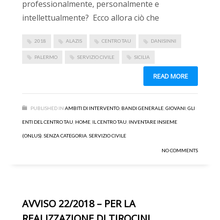
professionalmente, personalmente e
intellettualmente? Ecco allora ciò che
2018
ALAZIS
CENTRO TAU
DANISINNI
PALERMO
SERVIZIO CIVILE
SICILIA
READ MORE
PUBLISHED IN
AMBITI DI INTERVENTO
,
BANDI GENERALE
,
GIOVANI
,
GLI
ENTI DEL CENTRO TAU
,
HOME
,
IL CENTRO TAU
,
INVENTARE INSIEME
(ONLUS)
,
SENZA CATEGORIA
,
SERVIZIO CIVILE
NO COMMENTS
AVVISO 22/2018 – PER LA
REALIZZAZIONE DI TIROCINI