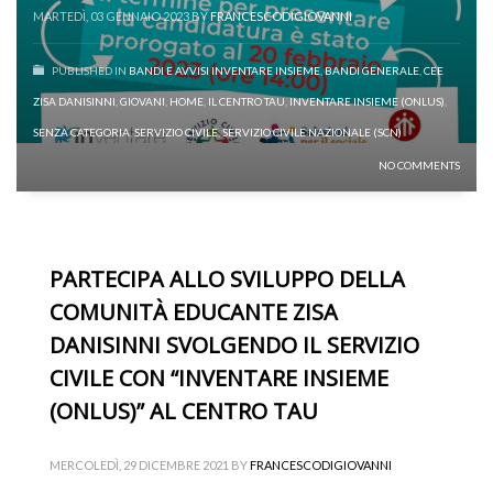
MARTEDÌ, 03 GENNAIO 2023
BY
FRANCESCODIGIOVANNI
PUBLISHED IN
BANDI E AVVISI INVENTARE INSIEME
,
BANDI GENERALE
,
CEE
ZISA DANISINNI
,
GIOVANI
,
HOME
,
IL CENTRO TAU
,
INVENTARE INSIEME (ONLUS)
,
SENZA CATEGORIA
,
SERVIZIO CIVILE
,
SERVIZIO CIVILE NAZIONALE (SCN)
NO COMMENTS
PARTECIPA ALLO SVILUPPO DELLA
COMUNITÀ EDUCANTE ZISA
DANISINNI SVOLGENDO IL SERVIZIO
CIVILE CON “INVENTARE INSIEME
(ONLUS)” AL CENTRO TAU
MERCOLEDÌ, 29 DICEMBRE 2021
BY
FRANCESCODIGIOVANNI