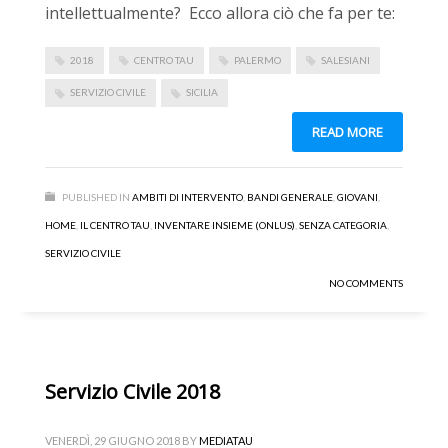
intellettualmente? Ecco allora ciò che fa per te:
2018
CENTRO TAU
PALERMO
SALESIANI
SERVIZIO CIVILE
SICILIA
READ MORE
PUBLISHED IN
AMBITI DI INTERVENTO
,
BANDI GENERALE
,
GIOVANI
,
HOME
,
IL CENTRO TAU
,
INVENTARE INSIEME (ONLUS)
,
SENZA CATEGORIA
,
SERVIZIO CIVILE
NO COMMENTS
Servizio Civile 2018
VENERDÌ, 29 GIUGNO 2018
BY
MEDIATAU