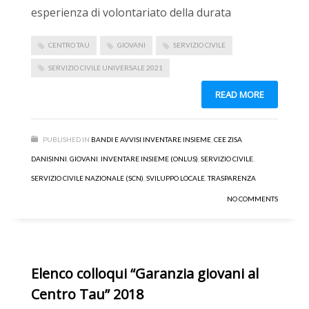
esperienza di volontariato della durata
CENTRO TAU
GIOVANI
SERVIZIO CIVILE
SERVIZIO CIVILE UNIVERSALE 2021
READ MORE
PUBLISHED IN
BANDI E AVVISI INVENTARE INSIEME
,
CEE ZISA
DANISINNI
,
GIOVANI
,
INVENTARE INSIEME (ONLUS)
,
SERVIZIO CIVILE
,
SERVIZIO CIVILE NAZIONALE (SCN)
,
SVILUPPO LOCALE
,
TRASPARENZA
NO COMMENTS
Elenco colloqui “Garanzia giovani al
Centro Tau” 2018